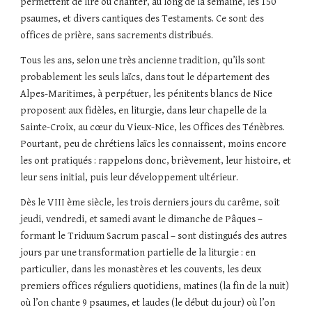
permettent de lire ou chanter, au long de la semaine, les 150 
psaumes, et divers cantiques des Testaments. Ce sont des 
offices de prière, sans sacrements distribués.
Tous les ans, selon une très ancienne tradition, qu’ils sont 
probablement les seuls laïcs, dans tout le département des 
Alpes-Maritimes, à perpétuer, les pénitents blancs de Nice 
proposent aux fidèles, en liturgie, dans leur chapelle de la 
Sainte-Croix, au cœur du Vieux-Nice, les Offices des Ténèbres. 
Pourtant, peu de chrétiens laïcs les connaissent, moins encore 
les ont pratiqués : rappelons donc, brièvement, leur histoire, et 
leur sens initial, puis leur développement ultérieur.
Dès le VIII ème siècle, les trois derniers jours du carême, soit 
jeudi, vendredi, et samedi avant le dimanche de Pâques – 
formant le Triduum Sacrum pascal – sont distingués des autres 
jours par une transformation partielle de la liturgie : en 
particulier, dans les monastères et les couvents, les deux 
premiers offices réguliers quotidiens, matines (la fin de la nuit) 
où l’on chante 9 psaumes, et laudes (le début du jour) où l’on 