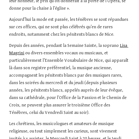
leur honneur, le prix qu’on donnerait à la porte de l’Opéra, se 
donne pour la chaise à l’église ».
Aujourd’hui la mode est passée, les ténèbres se sont répandues 
sur ces offices, qui ne sont plus célébrés qu’en de rares 
endroits, notamment chez les pénitents blancs de Nice.
Depuis des années, pendant la Semaine Sainte, la soprano 
Lisa 
Magrini
 ou divers ensembles vocaux ou musicaux, et 
particulièrement l’Ensemble Voxabulaire de Nice, qui apparaît 
là dans son registre préférentiel, la musique ancienne, 
accompagnent les pénitents blancs par des musiques rares, 
dans les soirées du mercredi et du jeudi (depuis plusieurs 
années, les pénitents blancs, appelés auprès de leur évêque, 
dans sa cathédrale, pour l’Office de la Passion et le Chemin de 
Croix, ne peuvent plus assurer le troisième Office des 
Ténèbres, celui du Vendredi Saint au soir).
Les chrétiens, les musicologues et amateurs de musique 
religieuse, ou tout simplement les curieux, sont vivement 
invités à y assister, le Mercredi Saint à 20 heures, et le Jeudi 