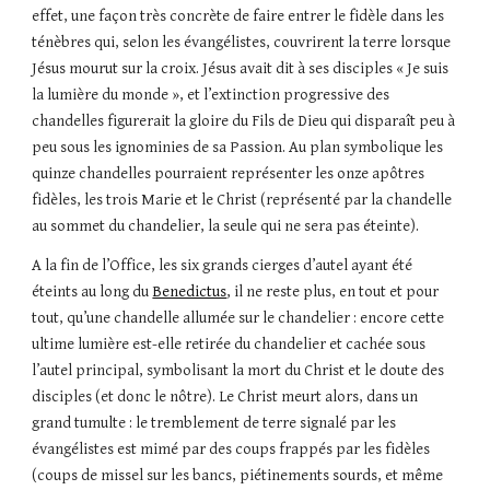
effet, une façon très concrète de faire entrer le fidèle dans les 
ténèbres qui, selon les évangélistes, couvrirent la terre lorsque 
Jésus mourut sur la croix. Jésus avait dit à ses disciples « Je suis 
la lumière du monde », et l’extinction progressive des 
chandelles figurerait la gloire du Fils de Dieu qui disparaît peu à 
peu sous les ignominies de sa Passion. Au plan symbolique les 
quinze chandelles pourraient représenter les onze apôtres 
fidèles, les trois Marie et le Christ (représenté par la chandelle 
au sommet du chandelier, la seule qui ne sera pas éteinte).
A la fin de l’Office, les six grands cierges d’autel ayant été 
éteints au long du 
Benedictus
, il ne reste plus, en tout et pour 
tout, qu’une chandelle allumée sur le chandelier : encore cette 
ultime lumière est-elle retirée du chandelier et cachée sous 
l’autel principal, symbolisant la mort du Christ et le doute des 
disciples (et donc le nôtre). Le Christ meurt alors, dans un 
grand tumulte : le tremblement de terre signalé par les 
évangélistes est mimé par des coups frappés par les fidèles 
(coups de missel sur les bancs, piétinements sourds, et même 