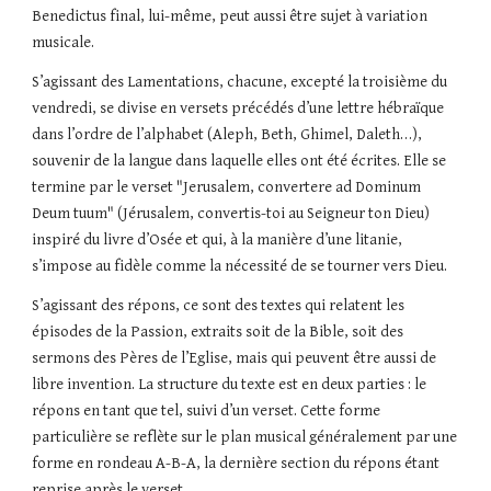
Benedictus final, lui-même, peut aussi être sujet à variation 
musicale.
S’agissant des Lamentations, chacune, excepté la troisième du 
vendredi, se divise en versets précédés d’une lettre hébraïque 
dans l’ordre de l’alphabet (Aleph, Beth, Ghimel, Daleth…), 
souvenir de la langue dans laquelle elles ont été écrites. Elle se 
termine par le verset "Jerusalem, convertere ad Dominum 
Deum tuum" (Jérusalem, convertis-toi au Seigneur ton Dieu) 
inspiré du livre d’Osée et qui, à la manière d’une litanie, 
s’impose au fidèle comme la nécessité de se tourner vers Dieu.
S’agissant des répons, ce sont des textes qui relatent les 
épisodes de la Passion, extraits soit de la Bible, soit des 
sermons des Pères de l’Eglise, mais qui peuvent être aussi de 
libre invention. La structure du texte est en deux parties : le 
répons en tant que tel, suivi d’un verset. Cette forme 
particulière se reflète sur le plan musical généralement par une 
forme en rondeau A-B-A, la dernière section du répons étant 
reprise après le verset.