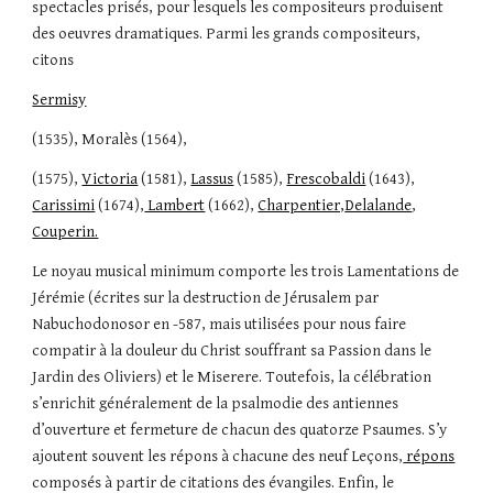
spectacles prisés, pour lesquels les compositeurs produisent 
des oeuvres dramatiques. Parmi les grands compositeurs, 
citons
Sermisy
(1535), Moralès (1564),
(1575), 
Victoria
 (1581), 
Lassus
 (1585), 
Frescobaldi
 (1643), 
Carissimi
 (1674),
 Lambert
 (1662), 
Charpentier,
Delalande
, 
Couperin.
Le noyau musical minimum comporte les trois Lamentations de 
Jérémie (écrites sur la destruction de Jérusalem par 
Nabuchodonosor en -587, mais utilisées pour nous faire 
compatir à la douleur du Christ souffrant sa Passion dans le 
Jardin des Oliviers) et le Miserere. Toutefois, la célébration 
s’enrichit généralement de la psalmodie des antiennes 
d’ouverture et fermeture de chacun des quatorze Psaumes. S’y 
ajoutent souvent les répons à chacune des neuf Leçons,
 répons
composés à partir de citations des évangiles. Enfin, le 