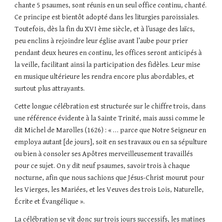
chante 5 psaumes, sont réunis en un seul office continu, chanté. 
Ce principe est bientôt adopté dans les liturgies paroissiales. 
Toutefois, dès la fin du XVI ème siècle, et à l’usage des laïcs, 
peu enclins à rejoindre leur église avant l’aube pour prier 
pendant deux heures en continu, les offices seront anticipés à 
la veille, facilitant ainsi la participation des fidèles. Leur mise 
en musique ultérieure les rendra encore plus abordables, et 
surtout plus attrayants.
Cette longue célébration est structurée sur le chiffre trois, dans 
une référence évidente à la Sainte Trinité, mais aussi comme le 
dit Michel de Marolles (1626) : « … parce que Notre Seigneur en 
employa autant [de jours], soit en ses travaux ou en sa sépulture 
ou bien à consoler ses Apôtres merveilleusement travaillés 
pour ce sujet. On y dit neuf psaumes, savoir trois à chaque 
nocturne, afin que nous sachions que Jésus-Christ mourut pour 
les Vierges, les Mariées, et les Veuves des trois Lois, Naturelle, 
Écrite et Évangélique ».
La célébration se vit donc sur trois jours successifs, les matines 